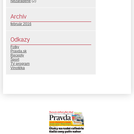
Nezaradené
(2)
Archív
február 2016
Odkazy
Fotky
Pravda.sk
Recepty
Šport
TV program
Vinotéka