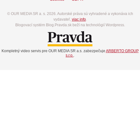
© OUR MEDIA SR a. s. 2026. Autorské práva sú vyhradené a vykonáva ich
vydavateľ,
viac info
.
Blogovací systém Blog.Pravda.sk beží na technológií Wordpress.
Kompletný video servis pre OUR MEDIA SR a.s. zabezpečuje
ARBERTO GROUP
s.r.o.
.