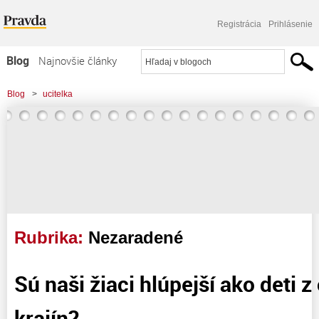
Registrácia
Prihlásenie
Blog
Najnovšie články
Najčítanejšie články
Blog
>
ucitelka
Najkomentovanejšie články
Zoznam blogov
Komerčné blogy
Rubrika:
Nezaradené
Sú naši žiaci hlúpejší ako deti z
krajín?