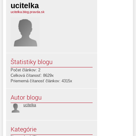
ucitelka
ucitelka.blog.pravda.sk
Štatistiky blogu
Počet článkov: 2
Celková čítanosť: 8629x
Priemerná čítanosť článkov: 4315x
Autor blogu
ucitelka
Kategórie