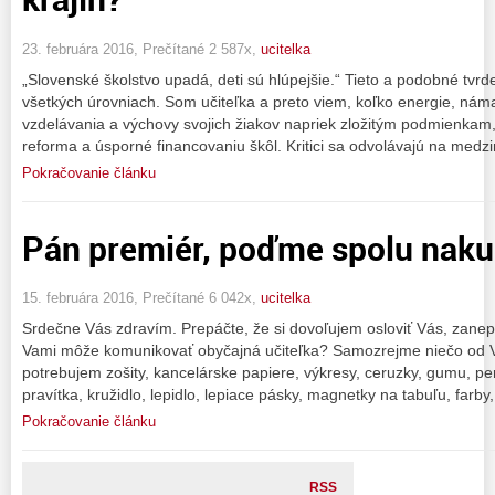
23. februára 2016, Prečítané 2 587x,
ucitelka
„Slovenské školstvo upadá, deti sú hlúpejšie.“ Tieto a podobné tv
všetkých úrovniach. Som učiteľka a preto viem, koľko energie, nám
vzdelávania a výchovy svojich žiakov napriek zložitým podmienkam,
reforma a úsporné financovaniu škôl. Kritici sa odvolávajú na medz
Pokračovanie článku
Pán premiér, poďme spolu nakupo
15. februára 2016, Prečítané 6 042x,
ucitelka
Srdečne Vás zdravím. Prepáčte, že si dovoľujem osloviť Vás, zane
Vami môže komunikovať obyčajná učiteľka? Samozrejme niečo od 
potrebujem zošity, kancelárske papiere, výkresy, ceruzky, gumu, per
pravítka, kružidlo, lepidlo, lepiace pásky, magnetky na tabuľu, farby,
Pokračovanie článku
RSS